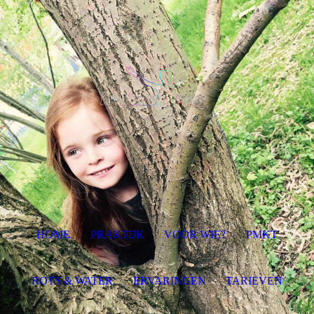
HOME
PRAKTIJK
VOOR WIE?
PMKT
ROTS & WATER
ERVARINGEN
TARIEVEN